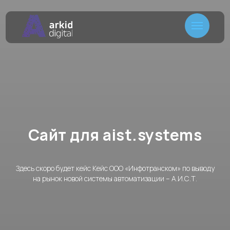
Сайт для
aist.systems
Здесь скоро будет кейс Кейс ООО «Инфотранском» по выводу
О КОМ
на рынок новой системы автоматизации – А.И.С.Т.
+7 910 1